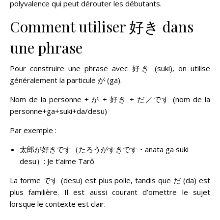
polyvalence qui peut dérouter les débutants.
Comment utiliser 好き dans
une phrase
Pour construire une phrase avec 好き (suki), on utilise
généralement la particule が (ga).
Nom de la personne + が + 好き + だ／です (nom de la
personne+ga+suki+da/desu)
Par exemple :
太郎が好きです（たろうがすきです・anata ga suki
desu）: Je t’aime Tarô.
La forme です (desu) est plus polie, tandis que だ (da) est
plus familière. Il est aussi courant d’omettre le sujet
lorsque le contexte est clair.