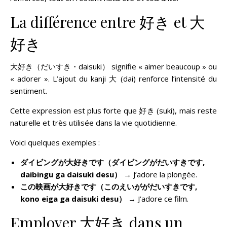
La différence entre 好き et 大
好き
大好き（だいすき・daisuki） signifie « aimer beaucoup » ou
« adorer ». L’ajout du kanji 大 (dai) renforce l’intensité du
sentiment.
Cette expression est plus forte que 好き (suki), mais reste
naturelle et très utilisée dans la vie quotidienne.
Voici quelques exemples :
ダイビングが大好きです（
ダイビング
がだいすきです,
daibingu ga daisuki desu）
→ J’adore la plongée.
この映画が大好きです（このえいががだいすきです,
kono eiga ga daisuki desu）
→ J’adore ce film.
Employer 大好き dans un