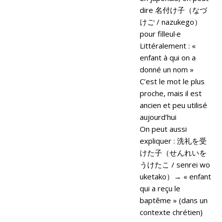
dire 名付け子（なづ
けご / nazukego）
pour filleul·e
Littéralement : «
enfant à qui on a
donné un nom »
C’est le mot le plus
proche, mais il est
ancien et peu utilisé
aujourd’hui
On peut aussi
expliquer : 洗礼を受
けた子（せんれいを
うけたこ / senrei wo
uketako）→ « enfant
qui a reçu le
baptême » (dans un
contexte chrétien)