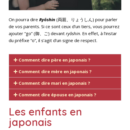
On pourra dire
Ryôshin
(両親、りょうしん) pour parler
de vos parents. Si ce sont ceux d’un tiers, vous pourrez
ajouter “go” (御、ご) devant
ryôshin
. En effet, à l’instar
du préfixe “o”, il s’agit d’un signe de respect.
Comment dire père en japonais ?
Comment dire mère en japonais ?
Comment dire mari en japonais ?
Comment dire épouse en japonais ?
Les enfants en
japonais