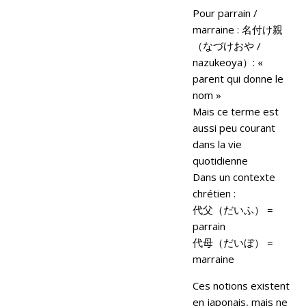
Pour parrain /
marraine : 名付け親
（なづけおや /
nazukeoya）: «
parent qui donne le
nom »
Mais ce terme est
aussi peu courant
dans la vie
quotidienne
Dans un contexte
chrétien :
代父（だいふ） =
parrain
代母（だいぼ） =
marraine
Ces notions existent
en japonais, mais ne