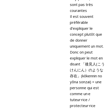
sont pas très
courantes
Il est souvent
préférable
d’expliquer le
concept plutôt que
de donner
uniquement un mot.
Donc on peut
expliquer le mot en
disant 「後見人(こう
けんにん）のような
存在」(kôkennin no
yôna sonzai) = une
personne qui est
comme un·e
tuteur·rice /
protecteur·rice