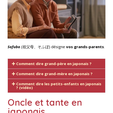
Sofubo
(祖父母、そふぼ) désigne
vos grands-parents
.
Comment dire grand-père en japonais ?
Comment dire grand-mère en japonais ?
Comment dire les petits-enfants en japonais
? (vidéo)
Oncle et tante en
japonais