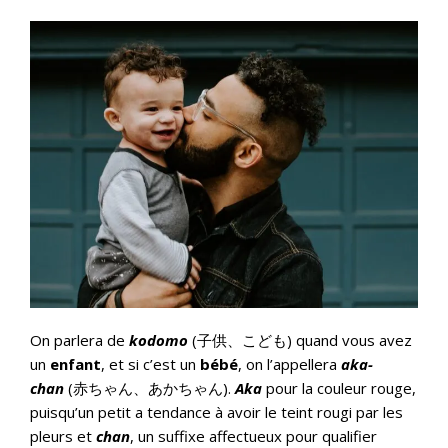
On parlera de
kodomo
(子供、こども) quand vous avez
un
enfant
, et si c’est un
bébé
, on l’appellera
aka-
chan
(赤ちゃん、あかちゃん).
Aka
pour la couleur rouge,
puisqu’un petit a tendance à avoir le teint rougi par les
pleurs et
chan
, un suffixe affectueux pour qualifier